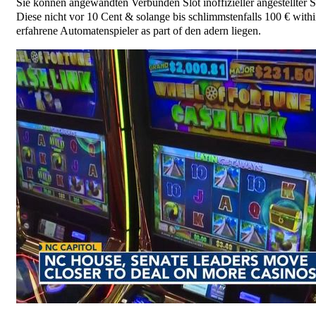
Sie können angewandten Verbunden Slot inoffizieller angestellter S
Diese nicht vor 10 Cent & solange bis schlimmstenfalls 100 € withi
erfahrene Automatenspieler as part of den adern liegen.