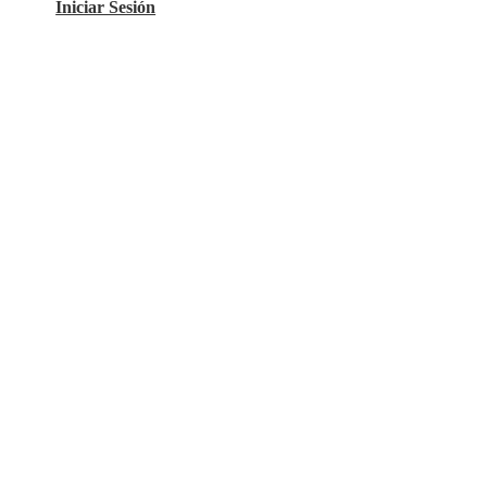
Iniciar Sesión