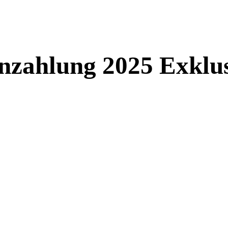
inzahlung 2025 Exklu