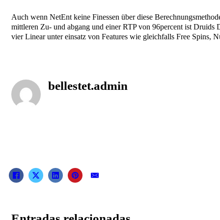
Auch wenn NetEnt keine Finessen über diese Berechnungsmethoden v
mittleren Zu- und abgang und einer RTP von 96percent ist Druids Dr
vier Linear unter einsatz von Features wie gleichfalls Free Spins,
bellestet.admin
Entradas relacionadas