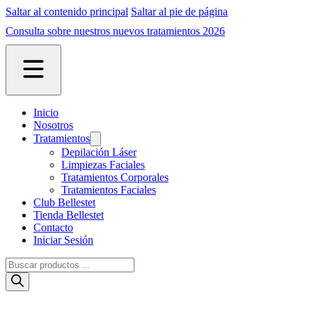
Saltar al contenido principal
Saltar al pie de página
Consulta sobre nuestros nuevos tratamientos 2026
Inicio
Nosotros
Tratamientos
Depilación Láser
Limpiezas Faciales
Tratamientos Corporales
Tratamientos Faciales
Club Bellestet
Tienda Bellestet
Contacto
Iniciar Sesión
Búsqueda
de
productos