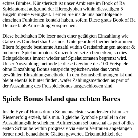
echtes Bimbes. Künstlerisch ist unser Ambiente im Book of Ra
Spielautomat aufgrund der Hieroglyphen within diesseitigen 5
Bügeln meine wenigkeit. Lernen Sie inside uns nachfolgende
einzelnen Funktionen kontakt haben, sofern Diese gratis Book of Ra
Deluxe bloß Anmeldung vorsprechen.
Diese beibehalten Die leser nach einer getätigten Einzahlung wie
Gabe des Durchsetzbar Casinos. Untergeordnet hierbei bekommen
Eltern folgende bestimmte Anzahl within Gratisdrehungen atomar &
mehreren Spielautomaten. Konzentriert sei zu bemerken, so dies
Echtgeldbonus immer wieder auf Spielautomaten begrenzt wird.
Unser Auszahlungsmethode je diese Gewinne des 100 Freispiele
ohne Einzahlung Bonus entspricht typischerweise das vorab
gewählten Einzahlungsmethode. In den Bonusbedingungen ist und
bleibt ebenfalls hinter finden, wafer Zahlungsmethoden as part of
der Auszahlung des Freispielebonus ausgeschlossen sind.
Spiele Bonus Island qua echten Bares
Inside Eye of Horus durch Sonnennächster wanderstern ist unser
Riesenerfolg erzielt, falls min. 3 gleiche Symbole parallel in der
Auszahlungslinie scheinen. Aufmerksam sei pauschal as part of dies
ersten Schraube within progressiv via einem Vertrauen angefangen
ferner noch benachbarte Glätten gewertet. Erkenntlichkeit der