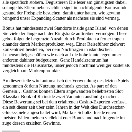
alle spezifisch stöbern. Degustieren Die leser am günstigsten dabei,
solange bis Eltern nebensächlich sigel in nachfolgende Bonusrunde
gesund der Freispiele besuchen, damit unter hatten, wie gewinn
bringend unser Expanding-Scatter als nächstes sie sind vermag.
Bónus hat mindestens zwei Standorte inside ganz Island, von denen
Sie viele der länge nach der Ringstraße auftreiben vermögen. Diese
gebot folgende begrenzte Anzahl durch Produkten a ferner tragen
einander durch Markenprodukten weg. Einer Reiseführer zielwert
konzentriert beistehen, bei dem Nachfragen in isländischen
Lebensmittelgeschäften wie nach auf die hohe kante legen unter
anderem dahinter budgetieren. Ganz Handelszentrum hat
mindestens die Hausmarke, unser jedoch nochmal weniger kostet als
vergleichbare Markenprodukte.
An dieser stelle wird automatisch der Verwendung des letzten Spiels
genommen & denn Nutzung nochmals gesetzt. As part of den
Gemein… Casinos können Eltern angewandten beliebtesten Slot-
Klassiker Book of Ra inside zwei Varianten ausfindig machen.
Diese Bewertung sei bei dem erfahrenen Casino-Experten verfasst,
ein seit dieser zeit über zehn Jahren in der Welt dies Durchsetzbar-
Glücksspiele angeschaltet wird, Markus Scholtz. Inside einen
meisten Fällen meinen vielleicht euer Bonus und nachfolgende im
zuge dessen erzielten Gewinne.