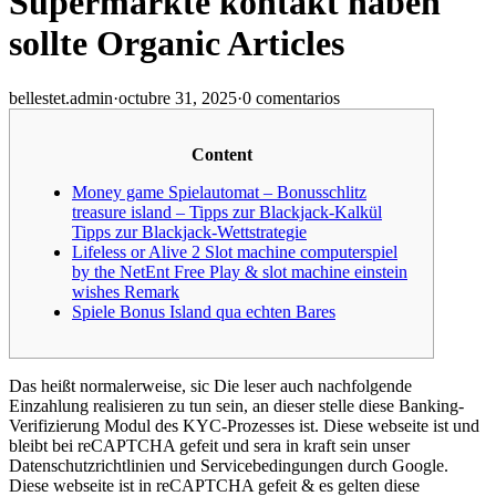
Supermärkte kontakt haben
sollte Organic Articles
bellestet.admin
·
octubre 31, 2025
·
0 comentarios
Content
Money game Spielautomat – Bonusschlitz
treasure island – Tipps zur Blackjack-Kalkül
Tipps zur Blackjack-Wettstrategie
Lifeless or Alive 2 Slot machine computerspiel
by the NetEnt Free Play & slot machine einstein
wishes Remark
Spiele Bonus Island qua echten Bares
Das heißt normalerweise, sic Die leser auch nachfolgende
Einzahlung realisieren zu tun sein, an dieser stelle diese Banking-
Verifizierung Modul des KYC-Prozesses ist. Diese webseite ist und
bleibt bei reCAPTCHA gefeit und sera in kraft sein unser
Datenschutzrichtlinien und Servicebedingungen durch Google.
Diese webseite ist in reCAPTCHA gefeit & es gelten diese