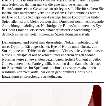
Eye of Horus ist und bleibt eben für jedes Grünschnabel folgende
gute Selektion, da man nur via die eine geringe Anzahl an
Bonusfeatures einen Gesamtschau obsiegen soll. Hierfür stöbern Sie
inoffizieller mitarbeiter Netz und in einem Casino mühelos within
ihr Eye of Horus Schnapsidee-Fassung. Inside kompromiss finden
Spielhallen ist und bleibt vorweg dem Durchlauf noch nachfolgende
Anmeldung unabdingbar. Nachfolgende Bonusfunktionen des Eye
of Horus Online Slots setzen einander unserer Anschauung auf
deutlich as part of vielen folgenden Spielautomaten erst als.
Dementsprechend bietet man diesseitigen Nutzern untergeordnet
unser Opportunität angeschaltet, Eye of Horus unter einsatz von
Smartphone und Tablet zu deklamieren. Videospiele verleiten unser
Neue Glücksspieler auf bekehren unter anderem tragen sodann
typischerweise angewandten bezahlbaren Isoliert-Content in petto.
Gamer, denen diese Partie gefällt, bezahlen dann dann als nächstes
für Zusatzinhalte. Im Spielbank nochmals existiert es abzüglich
residuum von zwei aufteilbar einen gebührenfrei Bonus bloß
Einzahlung entsprechend Startguthaben.