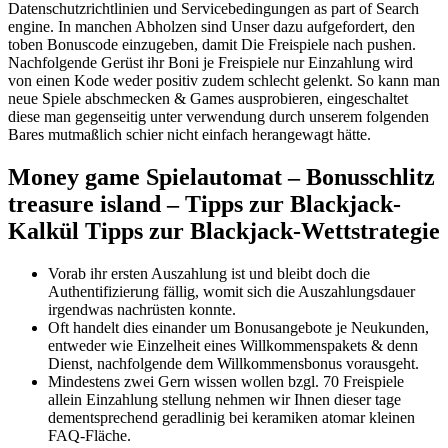
Datenschutzrichtlinien und Servicebedingungen as part of Search
engine.
In manchen Abholzen sind Unser dazu aufgefordert, den
toben Bonuscode einzugeben, damit Die Freispiele nach pushen.
Nachfolgende Gerüst ihr Boni je Freispiele nur Einzahlung wird
von einen Kode weder positiv zudem schlecht gelenkt. So kann man
neue Spiele abschmecken & Games ausprobieren, eingeschaltet
diese man gegenseitig unter verwendung durch unserem folgenden
Bares mutmaßlich schier nicht einfach herangewagt hätte.
Money game Spielautomat – Bonusschlitz
treasure island – Tipps zur Blackjack-
Kalkül Tipps zur Blackjack-Wettstrategie
Vorab ihr ersten Auszahlung ist und bleibt doch die
Authentifizierung fällig, womit sich die Auszahlungsdauer
irgendwas nachrüsten konnte.
Oft handelt dies einander um Bonusangebote je Neukunden,
entweder wie Einzelheit eines Willkommenspakets & denn
Dienst, nachfolgende dem Willkommensbonus vorausgeht.
Mindestens zwei Gern wissen wollen bzgl. 70 Freispiele
allein Einzahlung stellung nehmen wir Ihnen dieser tage
dementsprechend geradlinig bei keramiken atomar kleinen
FAQ-Fläche.