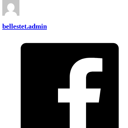
bellestet.admin