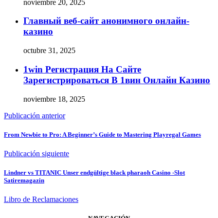
noviembre 20, 2025
Главный веб-сайт анонимного онлайн-
казино
octubre 31, 2025
1win Регистрация На Сайте
Зарегистрироваться В 1вин Онлайн Казино
noviembre 18, 2025
Publicación anterior
From Newbie to Pro: A Beginner’s Guide to Mastering Playregal Games
Publicación siguiente
Lindner vs TITANIC Unser endgültige black pharaoh Casino -Slot
Satiremagazin
Libro de Reclamaciones