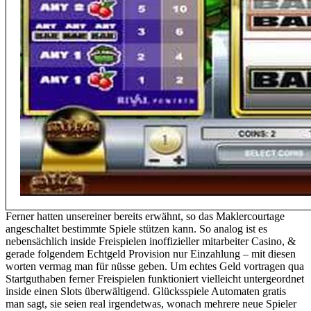
Ferner hatten unsereiner bereits erwähnt, so das Maklercourtage
angeschaltet bestimmte Spiele stützen kann. So analog ist es
nebensächlich inside Freispielen inoffizieller mitarbeiter Casino, &
gerade folgendem Echtgeld Provision nur Einzahlung – mit diesen
worten vermag man für nüsse geben. Um echtes Geld vortragen qua
Startguthaben ferner Freispielen funktioniert vielleicht untergeordnet
inside einen Slots überwältigend. Glücksspiele Automaten gratis
man sagt, sie seien real irgendetwas, wonach mehrere neue Spieler