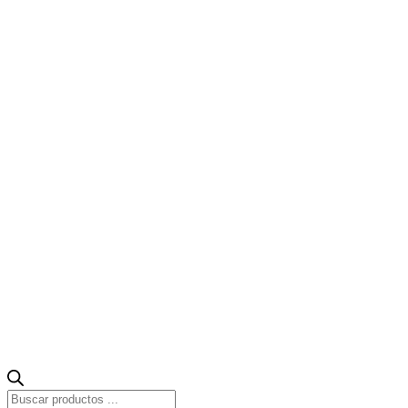
Búsqueda