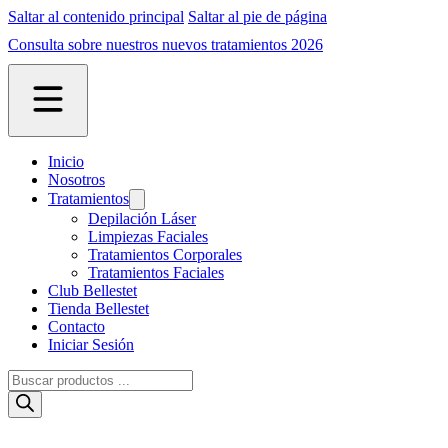
Saltar al contenido principal
Saltar al pie de página
Consulta sobre nuestros nuevos tratamientos 2026
Inicio
Nosotros
Tratamientos
Depilación Láser
Limpiezas Faciales
Tratamientos Corporales
Tratamientos Faciales
Club Bellestet
Tienda Bellestet
Contacto
Iniciar Sesión
Búsqueda
de
productos