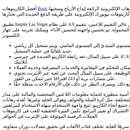
ات الإلكترونية الرائعة إيداع الأرباح وسحبها.
أفضل الكازينوهات
تطبيق Inspire Las Vegas هو تطبيق عالي التقييم للاعبين، بتقييم 4.9 على نظام iOS و4.6 على نظام Android. مع ذلك، يُصنّفه
 على الهواتف المحمولة. تم تحسين واجهته لتحسين الأداء، ويمكنك تجربته على جهاز
الكمبيوتر.
المستوى المبتدئ إلى المستوى الماسي، ويتم تسجيل كل رياضي
جديد تلقائيًا في عملية التسجيل.
على سبيل المثال، تعد رابطة الكازينو الجديدة في جيرسي (CANJ) شركة تجارية واحدة لدعم صناعة الكازينو في مدينة
أتلانتيك.
الوظيفة، على سبيل المثال البحث عن لعبة عبر الإنترنت تحتوي
على مسارات برية أو 243 اقتراحًا حتى تتمكن من الفوز.
 أمنية متطورة لحماية معلومات اللاعبين الشخصية والمالية على مدار
مختلفة، مثل كرة السلة والجولف وهوكي الجليد وغيرها. تُقدم رهانات
يع أنحاء الكازينو. تتيح واجهة الاستخدام سهلة الاستخدام للمراهنين
 من الاشتراك أو تغيير البرامج. تكمن الميزة الحقيقية للعب في كازينوهات
العملات الرقمية الموثوقة على الإنترنت في الحوافز.
بًا سريعًا للغاية. تختلف فئات الألعاب في تحقيق معدلات دوران متفاوتة.