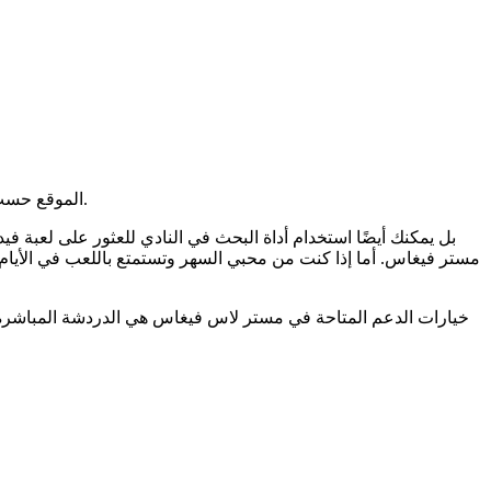
الموقع حسب الهيمنة ورقم الدفع، بالإضافة إلى أحدث اتجاهات العمولات. ما يميز معظم مطوري هذه الألعاب هو جودة صورها العالية وتجربة لعب ممتعة.
مستر فيغاس. أما إذا كنت من محبي السهر وتستمتع باللعب في الأيام 
خيارات الدعم المتاحة في مستر لاس فيغاس هي الدردشة المباشرة،