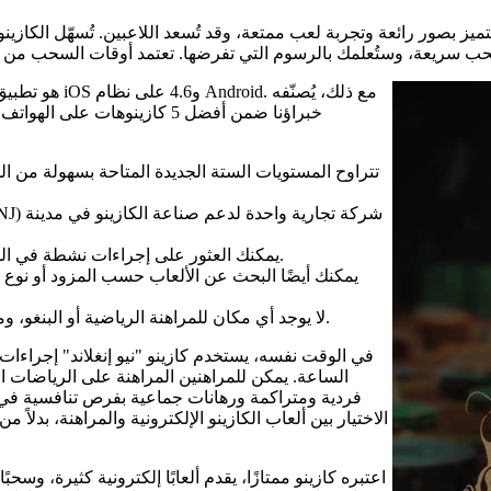
ميز بصور رائعة وتجربة لعب ممتعة، وقد تُسعد اللاعبين. تُسهّل الكازينوه
خبراؤنا ضمن أفضل 5 كازينوهات
تتراوح المستويات الستة الجديدة المتاحة بسهولة من 
يمكنك العثور على إجراءات نشطة في المكان للتحكم في المقامرة والخدمات المصرفية وخدمة العملاء.
يمكنك أيضًا البحث عن الألعاب حسب المزود أو نوع 
لا يوجد أي مكان للمراهنة الرياضية أو البنغو، ومع ذلك، وبصرف النظر عن ذلك، فإن الأرقام الأحدث مذهلة حقًا.
في الوقت نفسه، يستخدم كازينو "نيو إنغلاند" إجراءات
الساعة. يمكن للمراهنين المراهنة على الرياضات ال
فردية ومتراكمة ورهانات جماعية بفرص تنافسية في جم
الاختيار بين ألعاب الكازينو الإلكترونية والمراهنة، بدلاً
اعتبره كازينو ممتازًا، يقدم ألعابًا إلكترونية كثيرة، وسح