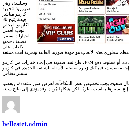
وسلسة، وهي
ضرورية لتجربة
كازينو مباشر
جيدة. يُتيح لك
الكازينو المحلي
الجديد أفضل
الخيارات بفضل
تصنيف جميع
الألعاب على
بل يمكنك أيضًا استخدام أداة البحث في النادي للعثور على لعبة فيديو مناسبة. لذا، إذا كنت تبحث عن ألعاب ذات دورات إضافية، أو مضاعفات، أو خطوط دفع 1024، فلن تجد صعوبة في إيجاد خيارات من كازينو
جابة بنفسك، فيمكنك زيارة صفحة الأسئلة الشائعة الجديدة في كازينو
مستر فيغاس.
م اتصال صحيح. يجب تخصيص بعض المكافآت لعرض صور متعددة، وبعضها
bellestet.admin