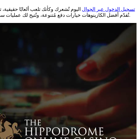
Booi تسجيل الدخول عبر الجوال
اليوم تُشعرك وكأنك تلعب ألعابًا حقيقية، تت
تُقدّم أفضل الكازينوهات خيارات دفع مُتنوعة، وتُتيح لك عمليات سحب سريعة، وستُعلمك بالرسوم التي تفرضها. تعتمد أوقات السحب من كازينوهات نيويورك الإلكترونية على طريقة الدفع الجديدة التي تختارها.