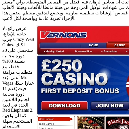
ا، حيث أن معايير الرهان فيه أفضل من المعايير المتوسطة. يولي "مستر
 في شهادات الوكيل المزدوجة من هيئة مالطا للألعاب وهيئة الألعاب
مستر فيغاس" إرشادات تنظيمية صارمة، ويخضع لتدقيق منتظم. يضمن هذا
الإجراء تجربة عادلة وواضحة لكل لاعب.
عرض رائع، لا
حاجة للإيداع،
جرب Crazy West
Gains، لكنك
ستحصل على 20
دورة مجانية
بنسبة 100%
فقط، مع
متطلبات مراهنة
أعلى. يُعد Mr.
Vegas خيارًا جيدًا،
حيث يُقدم 11
دورة مجانية
لجميع اللاعبين
الجدد في لعبة
Red Elephants 2.
كما أن واجهة
المستخدم سهلة
الاستخدام