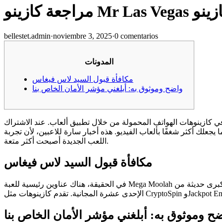
bellestet.admin
·
noviembre 3, 2025
·
0 comentarios
المدونات
مكافأة قبول السيد لاس فيغاس
واضح وموثوق به: أبلغني مؤشر الأمان الخاص بنا
ي كازينوهات الهواتف المحمولة من خلال تطبيق ألعاب. عند الاشتراك
يجعلك أكثر شغفًا بألعاب الفيديو.
هذه أخبار سارة للاعبين، لأن تجربة
اللعب الجديدة أصبحت أكثر متعة.
مكافأة قبول السيد لاس فيغاس
في الحقيقة، هناك عناوين رئيسية للعبة Mega Moolah الشهيرة، ويمكنك الفوز بجوائز كبرى حديثة من WowPot، كما أن مجتمع Dream Lose من Relax Gambling أكثر وضوحًا. لا توجد شروط مراهنة على الدورات
ح وموثوق به: أبلغني مؤشر الأمان الخاص بنا