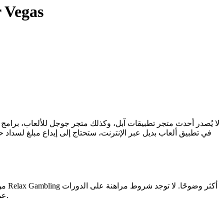
مراجعة كازينو Mr Las Vegas لعام ٢٠٢٥، دورات م
لا يُصدر أحدث متجر تطبيقات آبل، وكذلك متجر جوجل للألعاب، برامج 
في تطبيق ألعاب بديل عبر الإنترنت، ستحتاج إلى إيداع مبلغ لسداد حس
الإحدى عشرة المجانية. تقدم كازينوهات مثل CryptoSpin وJackpot Empire عمولات كبيرة، وبعض الجوائز الكبرى التراكمية تصل إلى ستة أرقام.