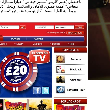
باختصار، يُعتبر كازينو "مستر فيغاس" خيارًا ممتازً
فيغاس" أهمية قصوى للأمان والسلامة، ويتجلى ذلك
البريطانية العليا. بصفته كازينو مرخصًا، يتبع "