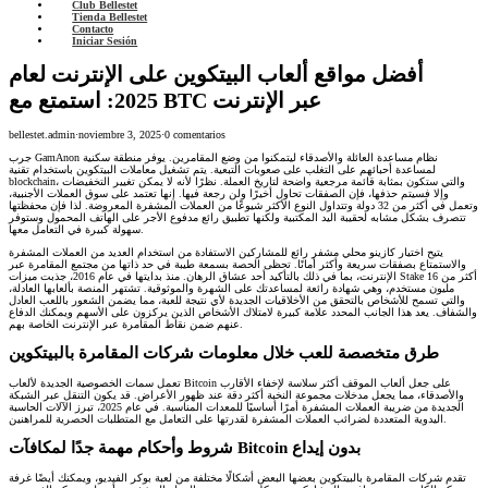
Club Bellestet
Tienda Bellestet
Contacto
Iniciar Sesión
أفضل مواقع ألعاب البيتكوين على الإنترنت لعام
2025: استمتع مع BTC عبر الإنترنت
bellestet.admin
·
noviembre 3, 2025
·
0 comentarios
جرب GamAnon نظام مساعدة العائلة والأصدقاء ليتمكنوا من وضع المقامرين. يوفر منطقة سكنية
لمساعدة أحبائهم على التغلب على صعوبات التبعية. يتم تشغيل معاملات البيتكوين باستخدام تقنية
blockchain، والتي ستكون بمثابة قائمة مرجعية واضحة لتاريخ العملة. نظرًا لأنه لا يمكن تغيير التخفيضات
وإلا فسيتم حذفها، فإن الصفقات تحاول أخيرًا ولن رجعة فيها. إنها تعتمد على سوق العملات الأجنبية،
وتعمل في أكثر من 32 دولة وتتداول النوع الأكثر شيوعًا من العملات المشفرة المعروضة.
لذا فإن محفظتها
تتصرف بشكل مشابه لحقيبة اليد المكتبية ولكنها تطبيق رائع مدفوع الأجر على الهاتف المحمول وستوفر
سهولة كبيرة في التعامل معها.
يتيح اختيار كازينو محلي مشفر رائع للمشاركين الاستفادة من استخدام العديد من العملات المشفرة
والاستمتاع بصفقات سريعة وأكثر أمانًا. تحظى الحصة بسمعة طيبة في حد ذاتها من مجتمع المقامرة عبر
الإنترنت، بما في ذلك بالتأكيد أحد عشاق الرهان. منذ بدايتها في عام 2016، جذبت ميزات Stake أكثر من 16
مليون مستخدم، وهي شهادة رائعة لمساعدتك على الشهرة والموثوقية. تشتهر المنصة بألعابها العادلة،
والتي تسمح للأشخاص بالتحقق من الأخلاقيات الجديدة لأي نتيجة للعبة، مما يضمن الشعور باللعب العادل
والشفاف. يعد هذا الجانب المحدد علامة كبيرة لامتلاك الأشخاص الذين يركزون على الأسهم ويمكنك الدفاع
عنهم ضمن نقاط المقامرة عبر الإنترنت الخاصة بهم.
طرق متخصصة للعب خلال معلومات شركات المقامرة بالبيتكوين
تعمل سمات الخصوصية الجديدة لألعاب Bitcoin على جعل ألعاب الموقف أكثر سلاسة لإخفاء الأقارب
والأصدقاء، مما يجعل مدخلات مجموعة النخبة أكثر دقة عند ظهور الأعراض. قد يكون التنقل عبر الشبكة
الجديدة من ضريبة العملات المشفرة أمرًا أساسيًا للمعدات المناسبة. في عام 2025، تبرز الآلات الحاسبة
اليدوية المتعددة لضرائب العملات المشفرة لقدرتها على التعامل مع المتطلبات الحصرية للمراهنين.
شروط وأحكام مهمة جدًا لمكافآت Bitcoin بدون إيداع
تقدم شركات المقامرة بالبيتكوين بعضها البعض أشكالًا مختلفة من لعبة بوكر الفيديو، ويمكنك أيضًا غرفة