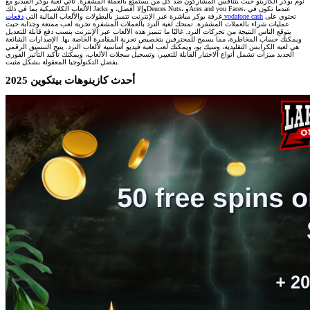
نوم بوكر الكازينو حيث يتنافس المشاركون ضد كل من يستمتع بالعملة المشفرة. تأتي لعبة بوكر الفيديو مع
الألعاب الكلاسيكية بما في ذلك Jacks وإلا أفضل، وDeuces Nuts، وAces and you Faces، عندما تكون في
تحتوي على
دفعات vodafone cash
غرفة بوكر مباشرة عبر الإنترنت تتميز بالبطولات والألعاب المالية التي
عمليات شراء بالعملات المشفرة. تمنحك لعبة النرد بالعملات المشفرة تجربة لعب ممتعة وجذابة حيث
يتوقع الناس النتيجة من تحركات النرد. غالبًا ما تتميز هذه الألعاب عبر الإنترنت بنسب دفع قابلة للتعديل
ويمكنك حساب المخاطرة، مما يسمح للمحترفين بتخصيص تجربة المقامرة الخاصة بها. الإصدارات الشائعة
هي لعبة الكرابس التقليدية، وسيك بو، ويمكنك لعب لعبة فيديو أساسية لألعاب النرد. يتيح التنسيق الرقمي
الجديد ميزات تشمل أنواع الاختيار القابلة للتغيير، وتسجيل سجلات الألعاب، ويمكنك تأكيد التأثير الفوري
بفضل التكنولوجيا المعقولة بشكل مثبت.
أحدث كازينوهات بيتكوين 2025