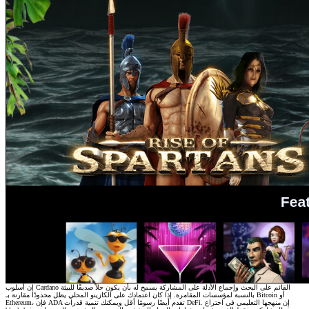
إن أسلوب Cardano القائم على البحث وإجماع الأدلة على المشاركة يسمح له بأن يكون حلاً صديقًا للبيئة
بالنسبة لمؤسسات المقامرة. إذا كان اعتمادك على الكازينو المحلي يظل محدودًا مقارنة بـ Bitcoin أو
Ethereum، فإن ADA تقدم أيضًا رسومًا أقل ويمكنك تنمية قدرات DeFi. إن منهجها التعليمي في اختراع