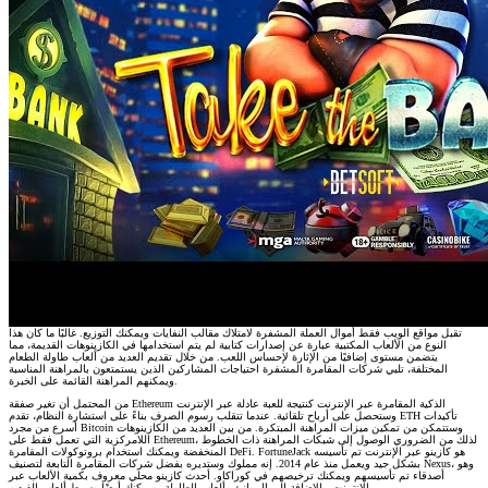
تقبل مواقع الويب فقط أموال العملة المشفرة لامتلاك مقالب النفايات ويمكنك التوزيع. غالبًا ما كان هذا
النوع من الألعاب المكتبية عبارة عن إصدارات كتابية لم يتم استخدامها في الكازينوهات القديمة، مما
يتضمن مستوى إضافيًا من الإثارة لإحساس اللعب. من خلال تقديم العديد من ألعاب طاولة الطعام
المختلفة، تلبي شركات المقامرة المشفرة احتياجات المشاركين الذين يستمتعون بالمراهنة المناسبة
ويمكنهم المراهنة القائمة على الخبرة.
من المحتمل أن تغير صفقة Ethereum الذكية المقامرة عبر الإنترنت كنتيجة للعبة عادلة عبر الإنترنت
وستحصل على أرباح تلقائية. عندما تتقلب رسوم الصرف بناءً على استشارة النظام، تقدم ETH تأكيدات
أسرع من مجرد Bitcoin وستتمكن من تمكين ميزات المراهنة المبتكرة. من بين العديد من الكازينوهات
اللامركزية التي تعمل فقط على Ethereum، لذلك من الضروري الوصول إلى شبكات المراهنة ذات الخطوط
المنخفضة ويمكنك استخدام بروتوكولات المقامرة DeFi. FortuneJack هو كازينو عبر الإنترنت تم تأسيسه
بشكل جيد ويعمل منذ عام 2014. إنه مملوك وستديره بفضل شركات المقامرة التابعة لتصنيف Nexus، وهو
أصدقاء تم تأسيسهم ويمكنك ترخيصهم في كوراكاو. أحدث كازينو محلي معروف بكمية الألعاب عبر
الإنترنت، بالإضافة إلى الموانئ وألعاب الطاولة، ويمكنك أيضًا وسيط ألعاب الفيديو.