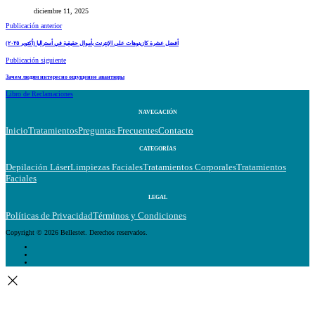
diciembre 11, 2025
Publicación anterior
أفضل عشرة كازينوهات على الإنترنت بأموال حقيقية في أستراليا (أكتوبر ٢٠٢٥)
Publicación siguiente
Зачем людям интересно ощущение авантюры
Libro de Reclamaciones
NAVEGACIÓN
Inicio
Tratamientos
Preguntas Frecuentes
Contacto
CATEGORÍAS
Depilación Láser
Limpiezas Faciales
Tratamientos Corporales
Tratamientos
Faciales
LEGAL
Políticas de Privacidad
Términos y Condiciones
Copyright © 2026 Bellestet. Derechos reservados.