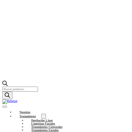
Búsqueda
de
productos
Nosotros
Tratamientos
Depilación Láser
Limpiezas Faciales
Tratamientos Corporales
Tratamientos Faciales