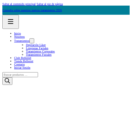
Saltar al contenido principal
Saltar al pie de página
Consulta sobre nuestros nuevos tratamientos 2026
Inicio
Nosotros
Tratamientos
Depilación Láser
Limpiezas Faciales
Tratamientos Corporales
Tratamientos Faciales
Club Bellestet
Tienda Bellestet
Contacto
Iniciar Sesión
Búsqueda
de
productos