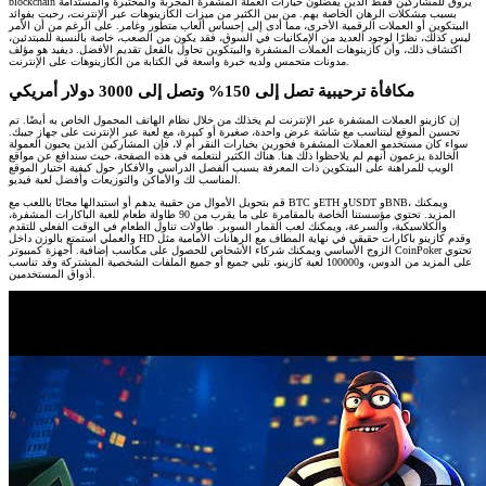
blockchain يروق للمشاركين فقط الذين يفضلون خيارات العملة المشفرة المجربة والمختبرة والمستدامة
بسبب مشكلات الرهان الخاصة بهم. من بين الكثير من ميزات الكازينوهات عبر الإنترنت، رحبت بفوائد
البيتكوين أو العملات الرقمية الأخرى، مما أدى إلى إحساس ألعاب متطور وغامر. على الرغم من أن الأمر
ليس كذلك، نظرًا لوجود العديد من الإمكانيات في السوق، فقد يكون من الصعب، خاصة بالنسبة للمبتدئين،
اكتشاف ذلك، وأن كازينوهات العملات المشفرة والبيتكوين تحاول بالفعل تقديم الأفضل. ديفيد هو مؤلف
مدونات متحمس ولديه خبرة واسعة في الكتابة من الكازينوهات على الإنترنت.
مكافأة ترحيبية تصل إلى 150% وتصل إلى 3000 دولار أمريكي
إن كازينو العملات المشفرة عبر الإنترنت لم يخذلك من خلال نظام الهاتف المحمول الخاص به أيضًا. تم
تحسين الموقع ليتناسب مع شاشة عرض واحدة، صغيرة أو كبيرة، مع لعبة عبر الإنترنت على جهاز جيبك.
سواء كان مستخدمو العملات المشفرة فخورين بخيارات النقر أم لا، فإن المشاركين الذين يحبون العمولة
الخالدة يزعمون أنهم لم يلاحظوا ذلك هنا. هناك الكثير لنتعلمه في هذه الصفحة، حيث سندافع عن مواقع
الويب للمراهنة على البيتكوين ذات المعرفة بسبب الفصل الدراسي والأفكار حول كيفية اختيار الموقع
المناسب لك والأماكن والتوزيعات وأفضل لعبة فيديو.
قم بتحويل الأموال من حقيبة يدهم أو استبدالها مجانًا باللعب مع BTC وETH وUSDT وBNB، ويمكنك
المزيد. تحتوي مؤسستنا الخاصة بالمقامرة على ما يقرب من 90 طاولة طعام للعبة الباكارات المشفرة،
والكلاسيكية، والسرعة، ويمكنك لعب القمار السوبر. طاولات تناول الطعام في الوقت الفعلي للتقدم
والعملي استمتع بالوزن داخل HD وقدم كازينو باكارات حقيقي في نهاية المطاف مع الرهانات الأمامية مثل
الزوج الأساسي ويمكنك شركاء الأشخاص للحصول على مكاسب إضافية. أجهزة كمبيوتر CoinPoker تحتوي
على المزيد من الدوس، و100000 لعبة كازينو، تلبي جميع أو جميع الملفات الشخصية المشتركة وقد تناسب
أذواق المستخدمين.