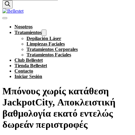
de
productos
Nosotros
Tratamientos
Depilación Láser
Limpiezas Faciales
Tratamientos Corporales
Tratamientos Faciales
Club Bellestet
Tienda Bellestet
Contacto
Iniciar Sesión
Μπόνους χωρίς κατάθεση
JackpotCity, Αποκλειστική
βαθμολογία εκατό εντελώς
δωρεάν περιστροφές