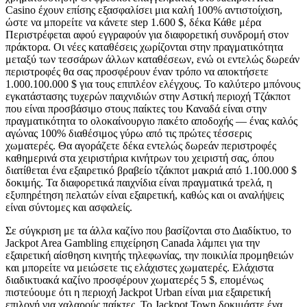
Casino έχουν επίσης εξασφαλίσει μια καλή 100% αντιστοίχιση,
ώστε να μπορείτε να κάνετε step 1.600 $, δέκα Κάθε μέρα
Περιστρέφεται αφού εγγραφούν για διαφορετική συνδρομή στον
πράκτορα. Οι νέες καταθέσεις χωρίζονται στην πραγματικότητα
μεταξύ των τεσσάρων άλλων καταθέσεων, ενώ οι εντελώς δωρεάν
περιστροφές θα σας προσφέρουν έναν τρόπο να αποκτήσετε
1.000.100.000 $ για τους επιπλέον ελέγχους. Το καλύτερο μπόνους
εγκατάστασης τυχερών παιχνιδιών στην Αστική περιοχή Τζάκποτ
που είναι προσβάσιμο στους παίκτες του Καναδά είναι στην
πραγματικότητα το ολοκαίνουργιο πακέτο αποδοχής — ένας καλός
αγώνας 100% διαθέσιμος γύρω από τις πρώτες τέσσερις
χωματερές. Θα αγοράζετε δέκα εντελώς δωρεάν περιστροφές
καθημερινά στα χειριστήρια κινήτρων του χειριστή σας, όπου
διατίθεται ένα εξαιρετικό βραβείο τζάκποτ μακριά από 1.100.000 $
δοκιμής. Τα διαφορετικά παιχνίδια είναι πραγματικά τρελά, η
εξυπηρέτηση πελατών είναι εξαιρετική, καθώς και οι αναλήψεις
είναι σύντομες και ασφαλείς.
Σε σύγκριση με τα άλλα καζίνο που βασίζονται στο Διαδίκτυο, το
Jackpot Area Gambling επιχείρηση Canada λάμπει για την
εξαιρετική αίσθηση κινητής τηλεφωνίας, την ποικιλία προμηθειών
και μπορείτε να μειώσετε τις ελάχιστες χωματερές. Ελάχιστα
διαδικτυακά καζίνο προσφέρουν χωματερές 5 $, επομένως
πιστεύουμε ότι η περιοχή Jackpot Urban είναι μια εξαιρετική
επιλογή για χαλαρούς παίκτες. Το Jackpot Town δοκιμάστε ένα