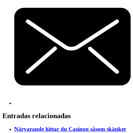
Entradas relacionadas
Närvarande hittar du Casinon såsom skänker